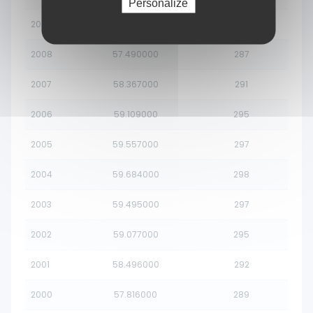
Personalize
2009
56.675000
283
2008
57.490000
287
2007
58.367000
291
2006
59.109000
295
2005
59.557000
297
2004
59.684000
298
2003
59.495000
297
2002
59.077000
295
2001
58.496000
292
2000
57.816000
289